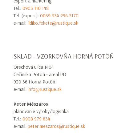
export a marketing
Tel.:
0903 110 148
Tel. (export):
0039 334 296 3170
e-mail:
ildiko.fekete@rustique.sk
SKLAD - VZORKOVŇA HORNÁ POTÔŇ
Orechová ulica 1404
Čečínska Potôň - areal PD
930 36 Horná Potôň
e-mail:
info@rustique.sk
Peter Mészáros
plánovanie výroby/logistika
Tel.:
0908 979 634
e-mail:
peter.meszaros@rustique.sk