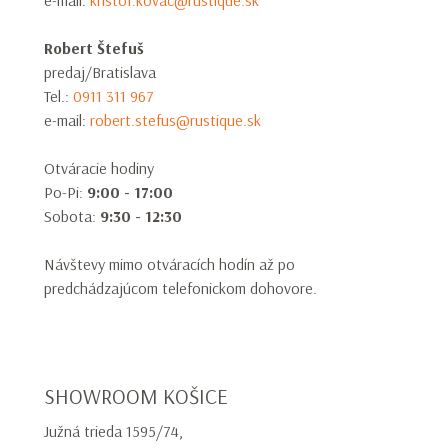
e-mail:
kristof.kovac@rustique.sk
Robert Štefuš
predaj/Bratislava
Tel.:
0911 311 967
e-mail:
robert.stefus@rustique.sk
Otváracie hodiny
Po-Pi:
9:00 - 17:00
Sobota:
9:30 - 12:30
Návštevy mimo otváracích hodín až po
predchádzajúcom telefonickom dohovore.
SHOWROOM KOŠICE
Južná trieda 1595/74,