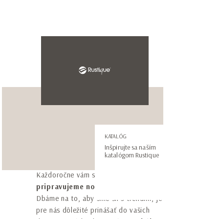
Meno*
Priezvisko*
E-mail adresa*
Telefónne číslo*
Vezmite si inšpiráciu so
KATALÓG
Inšpirujte sa naším
sebou! Stiahnite si katalóg!
katalógom Rustique
* Súhlasím so spracovaním mojich osobných
Každoročne vám s radosťou a nadšením
údajov podľa vyhlásenia o
ochrane osobných
pripravujeme nový katalóg RUSTIQUE
.
údajov
.
Dbáme na to, aby sme šli s trendmi, je
pre nás dôležité prinášať do vašich
Prihlásim sa na odoberanie newslettrov