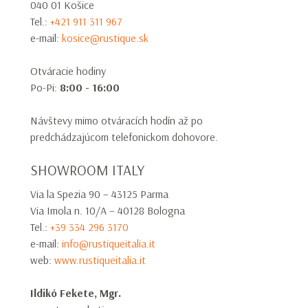
040 01 Košice
Tel.:
+421 911 311 967
e-mail:
kosice@rustique.sk
Otváracie hodiny
Po-Pi:
8:00 - 16:00
Návštevy mimo otváracích hodín až po
predchádzajúcom telefonickom dohovore.
SHOWROOM ITALY
Via la Spezia 90 – 43125 Parma
Via Imola n. 10/A – 40128 Bologna
Tel.:
+39 334 296 3170
e-mail:
info@rustiqueitalia.it
web:
www.rustiqueitalia.it
Ildikó Fekete, Mgr.