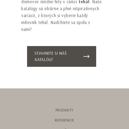
domovov módne hity v rámci
tehál
. Naše
katalógy sú obšírne a plné inšpiratívnych
variácií, z ktorých si vyberie každý
milovník tehál. Nadchnite sa spolu s
nami!
ODOSLAŤ
Táto stránka je chránená službou reCAPTCHA a
STIAHNITE SI NÁŠ
platia
Zásady ochrany osobných údajov
a
KATALÓG!
Podmienky používania
služby Google.
PRODUKTY
REFERENCIE