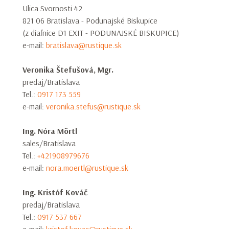
Ulica Svornosti 42
Vaša požiadavka bola úspešne odoslaná.
821 06 Bratislava - Podunajské Biskupice
(z diaľnice D1 EXIT - PODUNAJSKÉ BISKUPICE)
e-mail:
bratislava@rustique.sk
Veronika Štefušová, Mgr.
predaj/Bratislava
Tel.:
0917 173 559
e-mail:
veronika.stefus@rustique.sk
Ing. Nóra Mörtl
sales/Bratislava
Tel.:
+421908979676
e-mail:
nora.moertl@rustique.sk
Ing. Kristóf Kováč
predaj/Bratislava
Tel.:
0917 537 667