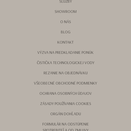
SLUŽBY
SHOWROOM
O NÁS
BLOG
KONTAKT
VÝZVA NA PREDKLADANIE PONÚK
ČISTIČKA TECHNOLOGICKEJ VODY
REZANIE NA OBJEDNÁVKU
VŠEOBECNÉ OBCHODNÉ PODMIENKY
OCHRANA OSOBNÝCH ÚDAJOV
ZÁSADY POUŽÍVANIA COOKIES
ORGÁN DOHĽADU
FORMULÁR NA ODSTÚPENIE
SPOTREBITEĽA OD ZMLUVY