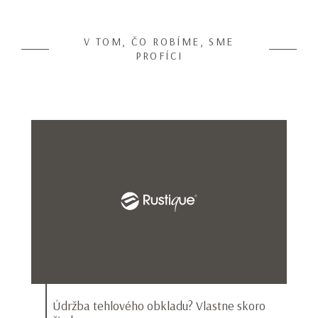
V TOM, ČO ROBÍME, SME
PROFÍCI
Údržba tehlového obkladu? Vlastne skoro
V