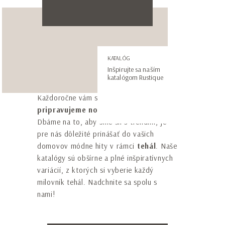
E-mail adresa*
Telefónne číslo*
Vezmite si inšpiráciu so
KATALÓG
Inšpirujte sa naším
sebou! Stiahnite si katalóg!
katalógom Rustique
* Súhlasím so spracovaním mojich osobných
Každoročne vám s radosťou a nadšením
údajov podľa vyhlásenia o
ochrane osobných
pripravujeme nový katalóg RUSTIQUE
.
údajov
.
Dbáme na to, aby sme šli s trendmi, je
pre nás dôležité prinášať do vašich
Prihlásim sa na odoberanie newslettrov
domovov módne hity v rámci
tehál
. Naše
katalógy sú obšírne a plné inšpiratívnych
variácií, z ktorých si vyberie každý
milovník tehál. Nadchnite sa spolu s
nami!
ODOSLAŤ