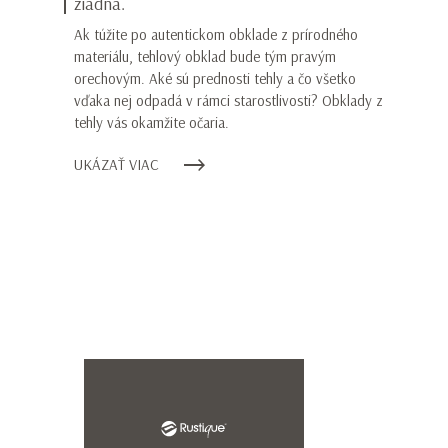
žiadna.
zľ
t
Ak túžite po autentickom obklade z prírodného
t
materiálu, tehlový obklad bude tým pravým
13
orechovým. Aké sú prednosti tehly a čo všetko
na
vďaka nej odpadá v rámci starostlivosti? Obklady z
Br
tehly vás okamžite očaria.
za
UKÁZAŤ VIAC
ro
1️
U
Meno*
Item
1
of
Priezvisko*
12