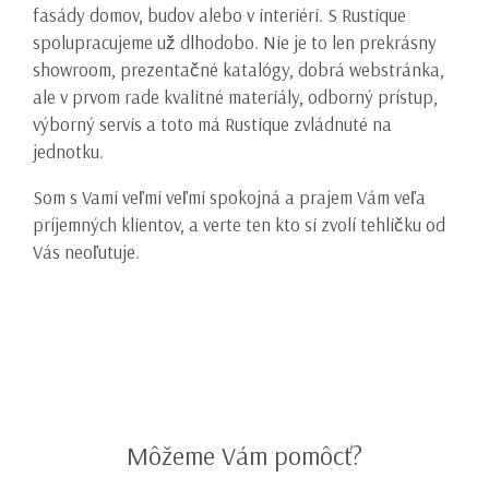
fasády domov, budov alebo v interiéri. S Rustique
spolupracujeme už dlhodobo. Nie je to len prekrásny
showroom, prezentačné katalógy, dobrá webstránka,
ale v prvom rade kvalitné materiály, odborný prístup,
výborný servis a toto má Rustique zvládnuté na
jednotku.
Som s Vami veľmi veľmi spokojná a prajem Vám veľa
príjemných klientov, a verte ten kto si zvolí tehličku od
Vás neoľutuje.
Item
1
Môžeme Vám pomôcť?
of
3