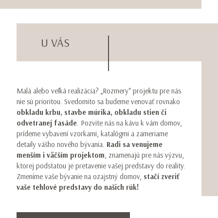
U VÁS
Malá alebo veľká realizácia? „Rozmery“ projektu pre nás
nie sú prioritou. Svedomito sa budeme venovať rovnako
obkladu krbu, stavbe múrika, obkladu stien či
odvetranej fasáde
. Pozvite nás na kávu k vám domov,
prídeme vybavení vzorkami, katalógmi a zameriame
detaily vášho nového bývania.
Radi sa venujeme
menším i väčším projektom
, znamenajú pre nás výzvu,
ktorej podstatou je pretavenie vašej predstavy do reality.
Zmeníme vaše bývanie na ozajstný domov,
stačí zveriť
vaše tehlové predstavy do našich rúk!