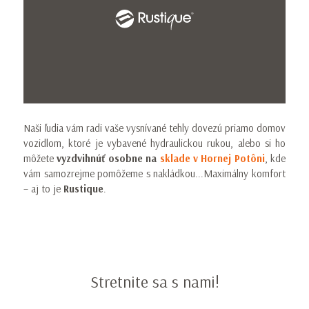
Naši ľudia vám radi vaše vysnívané tehly dovezú priamo domov
vozidlom, ktoré je vybavené hydraulickou rukou, alebo si ho
môžete
vyzdvihnúť osobne na
sklade v Hornej Potôni
, kde
vám samozrejme pomôžeme s nakládkou...Maximálny komfort
– aj to je
Rustique
.
Stretnite sa s nami!