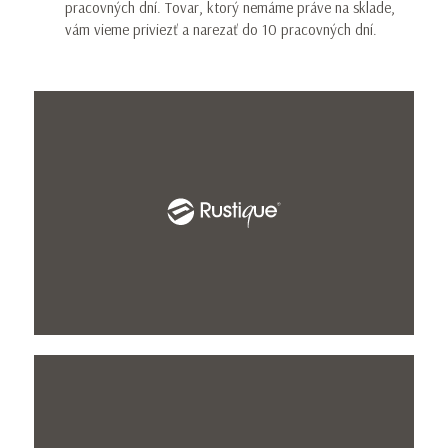
pracovných dní. Tovar, ktorý nemáme práve na sklade,
vám vieme priviezť a narezať do 10 pracovných dní.