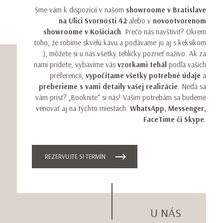
Sme vám k dispozícii v našom
showroome
v Bratislave
na Ulici Svornosti 42
alebo v
novootvorenom
showroome v Košiciach
. Prečo nás navštíviť? Okrem
toho, že robíme skvelú kávu a podávame ju aj s keksíkom
:), môžete si u nás všetky tehličky pozrieť naživo. Ak za
nami prídete, vybavíme vás
vzorkami tehál
podľa vašich
preferencií,
vypočítame všetky potrebné údaje
a
preberieme s vami detaily vašej realizácie
. Nedá sa
vám prísť? „Booknite“ si nás! Vašim potrebám sa budeme
venovať aj na týchto miestach:
WhatsApp, Messenger,
FaceTime či Skype
.
REZERVUJTE SI TERMÍN
U NÁS