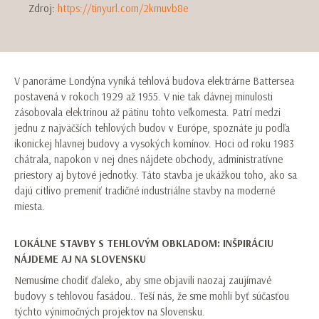
Zdroj:
https://tinyurl.com/2kmuvb8e
V panoráme Londýna vyniká tehlová budova elektrárne Battersea
postavená v rokoch 1929 až 1955. V nie tak dávnej minulosti
zásobovala elektrinou až pätinu tohto veľkomesta. Patrí medzi
jednu z najväčších tehlových budov v Európe, spoznáte ju podľa
ikonickej hlavnej budovy a vysokých komínov. Hoci od roku 1983
chátrala, napokon v nej dnes nájdete obchody, administratívne
priestory aj bytové jednotky. Táto stavba je ukážkou toho, ako sa
dajú citlivo premeniť tradičné industriálne stavby na moderné
miesta.
LOKÁLNE STAVBY S TEHLOVÝM OBKLADOM: INŠPIRÁCIU
NÁJDEME AJ NA SLOVENSKU
Nemusíme chodiť ďaleko, aby sme objavili naozaj zaujímavé
budovy s tehlovou fasádou.. Teší nás, že sme mohli byť súčasťou
týchto výnimočných projektov na Slovensku.