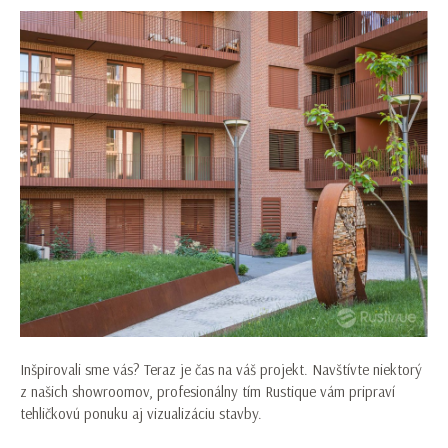
Inšpirovali sme vás? Teraz je čas na váš projekt. Navštívte niektorý
z našich showroomov, profesionálny tím Rustique vám pripraví
tehličkovú ponuku aj vizualizáciu stavby.