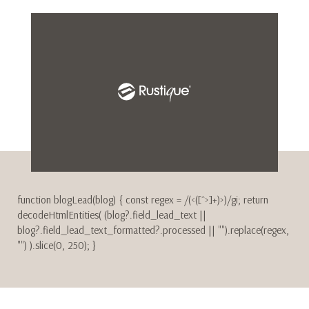
function blogLead(blog) { const regex = /(<([^>]+)>)/gi; return
decodeHtmlEntities( (blog?.field_lead_text ||
blog?.field_lead_text_formatted?.processed || "").replace(regex,
"") ).slice(0, 250); }