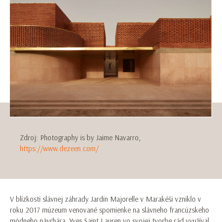
Zdroj: Photography is by Jaime Navarro,
https://www.dezeen.com/
V blízkosti slávnej záhrady Jardin Majorelle v Marakéši vzniklo v
roku 2017 múzeum venované spomienke na slávneho francúzskeho
módneho návrhára. Yves Saint Lauren vo svojej tvorbe rád využíval