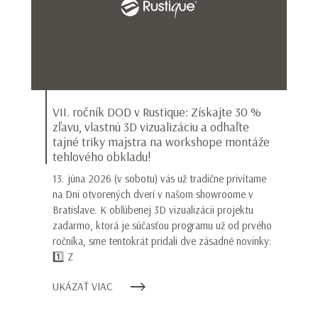
VII. ročník DOD v Rustique: Získajte 30 %
zľavu, vlastnú 3D vizualizáciu a odhaľte
tajné triky majstra na workshope montáže
tehlového obkladu!
13. júna 2026 (v sobotu) vás už tradične privítame
na Dni otvorených dverí v našom showroome v
Bratislave. K obľúbenej 3D vizualizácii projektu
zadarmo, ktorá je súčasťou programu už od prvého
ročníka, sme tentokrát pridali dve zásadné novinky:
1️⃣ Z
UKÁZAŤ VIAC