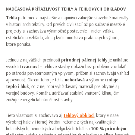
NADČASOVÁ PRÍŤAŽLIVOSŤ TEHLY A TEHLOVÝCH OBKLADOV
Tehla
patrí medzi najstaršie a najuniverzálnejšie stavebné materiály
v histórii architektúry. Od prvých civilizácií až po súčasné mestské
projekty si zachováva výnimočné postavenie – nielen vďaka
estetickému vzhľadu, ale aj kvôli množstvu praktických výhod,
ktoré ponúka.
Jednou z najväčších predností
prírodnej pálenej tehly
je unikátne
vysoká
trvácnosť
– tehlové stavby dokážu bez problémov odolať
po stáročia poveternostným vplyvom, pričom si zachovávajú vzhľad
aj pevnosť. Okrem toho je tehla
nehorľavá
a výborne
izoluje
teplo i hluk
, čo z nej robí vyhľadávaný materiál pre obytné aj
verejné budovy. Pomáha udržiavať stabilnú vnútornú klímu, čím
znižuje energetickú náročnosť stavby.
Tieto vlastnosti si zachováva aj
tehlový obklad
, ktorý v našej
výrobnej hale v Hornej Potôni režeme z tých najkvalitnejších
holandských, nemeckých a belgických tehál so
100 % prírodným