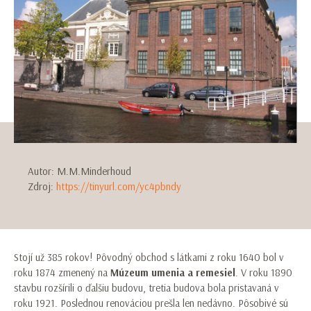
Autor: M.M.Minderhoud
Zdroj:
https://tinyurl.com/yc4pbndy
Stojí už 385 rokov! Pôvodný obchod s látkami z roku 1640 bol v
roku 1874 zmenený na
Múzeum umenia a remesiel
. V roku 1890
stavbu rozšírili o ďalšiu budovu, tretia budova bola pristavaná v
roku 1921. Poslednou renováciou prešla len nedávno. Pôsobivé sú