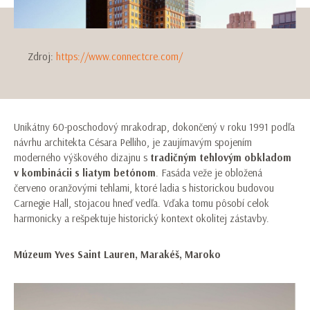
Zdroj:
https://www.connectcre.com/
Unikátny 60-poschodový mrakodrap, dokončený v roku 1991 podľa
návrhu architekta Césara Pelliho, je zaujímavým spojením
moderného výškového dizajnu s
tradičným tehlovým obkladom
v kombinácii s liatym betónom
. Fasáda veže je obložená
červeno oranžovými tehlami, ktoré ladia s historickou budovou
Carnegie Hall, stojacou hneď vedľa. Vďaka tomu pôsobí celok
harmonicky a rešpektuje historický kontext okolitej zástavby.
Múzeum Yves Saint Lauren, Marakéš, Maroko