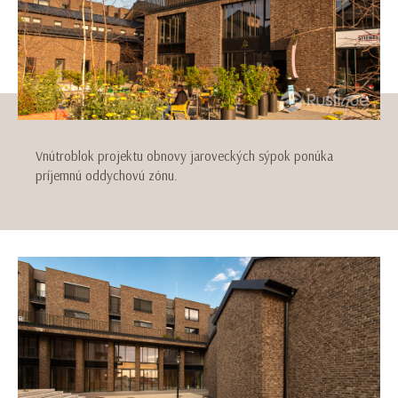
Vnútroblok projektu obnovy jaroveckých sýpok ponúka
príjemnú oddychovú zónu.