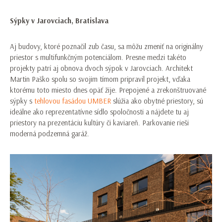
Sýpky v Jarovciach, Bratislava
Aj budovy, ktoré poznačil zub času, sa môžu zmeniť na originálny
priestor s multifunkčným potenciálom. Presne medzi takéto
projekty patrí aj obnova dvoch sýpok v Jarovciach. Architekt
Martin Paško spolu so svojim tímom pripravil projekt, vďaka
ktorému toto miesto dnes opäť žije. Prepojené a zrekonštruované
sýpky s
tehlovou fasádou UMBER
slúžia ako obytné priestory, sú
ideálne ako reprezentatívne sídlo spoločnosti a nájdete tu aj
priestory na prezentáciu kultúry či kaviareň. Parkovanie rieši
moderná podzemná garáž.