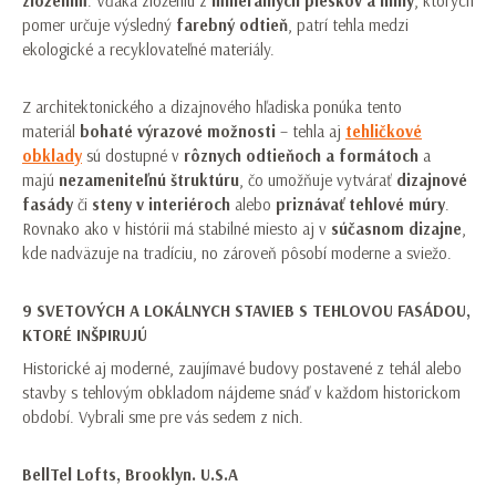
zložením
. Vďaka zloženiu z
minerálnych pieskov a hliny
, ktorých
pomer určuje výsledný
farebný odtieň
, patrí tehla medzi
ekologické a recyklovateľné materiály.
Z architektonického a dizajnového hľadiska ponúka tento
materiál
bohaté výrazové možnosti
– tehla aj
tehličkové
obklady
sú dostupné v
rôznych odtieňoch a formátoch
a
majú
nezameniteľnú štruktúru
, čo umožňuje vytvárať
dizajnové
fasády
či
steny v interiéroch
alebo
priznávať tehlové múry
.
Rovnako ako v histórii má stabilné miesto aj v
súčasnom dizajne
,
kde nadväzuje na tradíciu, no zároveň pôsobí moderne a sviežo.
9 SVETOVÝCH A LOKÁLNYCH STAVIEB S TEHLOVOU FASÁDOU,
KTORÉ INŠPIRUJÚ
Historické aj moderné, zaujímavé budovy postavené z tehál alebo
stavby s tehlovým obkladom nájdeme snáď v každom historickom
období. Vybrali sme pre vás sedem z nich.
BellTel Lofts, Brooklyn. U.S.A