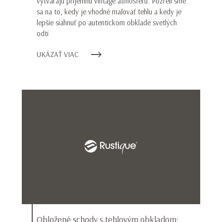
vytvárajú príjemnú vintage atmosféru. Pozreli sme
sa na to, kedy je vhodné maľovať tehlu a kedy je
lepšie siahnuť po autentickom obklade svetlých
odti
UKÁZAŤ VIAC
Obložené schody s tehlovým obkladom: