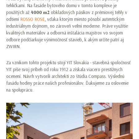
tehličkami. Na fasáde bytového domu v tomto komplexe je
použitých až
4000
𝐦𝟐 obkladových pásikov z prémiovej tehly v
odtieni
ROSSO ROSE
, vďaka ktorým miesto pôsobí autentickým
industriálnym dojmom, no zároveň veľmi moderne. Práve využitie
kvalitných materiálov a odborná inštalácia majstrov vo svojom
odbore podčiarkuje výnimočnosť stavieb, k akým určite patrí aj
ZWIRN.
Za vznikom tohto projektu stojí YIT Slovakia - stavebná spoločnosť
YIT píše svoj príbeh od roku 1912 a získala viacero prestížnych
ocenení. Návrh vytvorili architekti zo štúdia Compass. Výslednú
fasádu hodiny práce našich profesionálov. Ďakujeme za oslovenie
na spoluprácu.