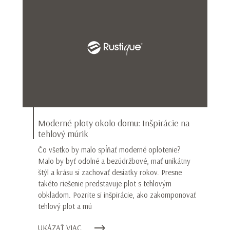
Moderné ploty okolo domu: Inšpirácie na
tehlový múrik
Čo všetko by malo spĺňať moderné oplotenie?
Malo by byť odolné a bezúdržbové, mať unikátny
štýl a krásu si zachovať desiatky rokov. Presne
takéto riešenie predstavuje plot s tehlovým
obkladom. Pozrite si inšpirácie, ako zakomponovať
tehlový plot a mú
UKÁZAŤ VIAC