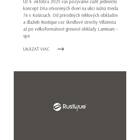
Už 4. októbra 2025 vás pozývame zažiť jedinečný
koncept Dňa otvorených dverí na ulici Južná trieda
74 v Košiciach. Od prírodných tehlových obkladov
a dlažieb Rustique cez škridlové strechy Villatesta
až po veľkoformátové gresové obklady Laminam –
spo
UKÁZAŤ VIAC