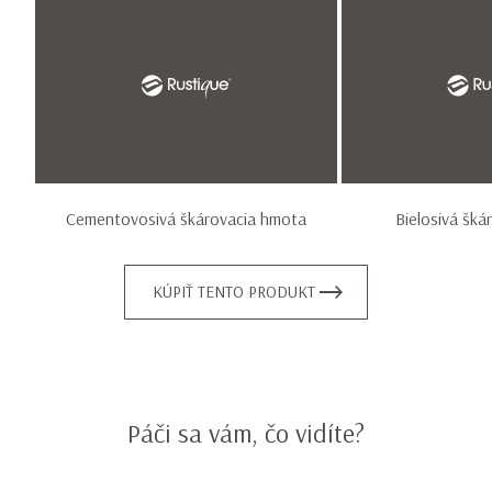
Item
1
of
2
Cementovosivá škárovacia hmota
Bielosivá šká
KÚPIŤ TENTO PRODUKT
Páči sa vám, čo vidíte?