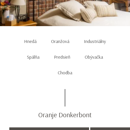
Item
1
Hnedá
Oranžová
Industriálny
of
13
Spálňa
Predsieň
Obývačka
Chodba
Oranje Donkerbont