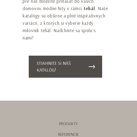
pre nás dôležité prinášať do vašich
Prihlásim sa na odoberanie newslettrov
domovov módne hity v rámci
tehál
. Naše
katalógy sú obšírne a plné inšpiratívnych
variácií, z ktorých si vyberie každý
milovník tehál. Nadchnite sa spolu s
nami!
ODOSLAŤ
Táto stránka je chránená službou reCAPTCHA a
STIAHNITE SI NÁŠ
platia
Zásady ochrany osobných údajov
a
KATALÓG!
Podmienky používania
služby Google.
PRODUKTY
REFERENCIE