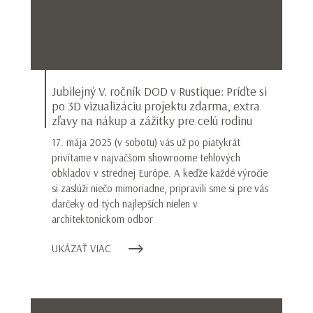
Jubilejný V. ročník DOD v Rustique: Príďte si
po 3D vizualizáciu projektu zdarma, extra
zľavy na nákup a zážitky pre celú rodinu
17. mája 2025 (v sobotu) vás už po piatykrát
privítame v najväčšom showroome tehlových
obkladov v strednej Európe. A keďže každé výročie
si zaslúži niečo mimoriadne, pripravili sme si pre vás
darčeky od tých najlepších nielen v
architektonickom odbor
UKÁZAŤ VIAC