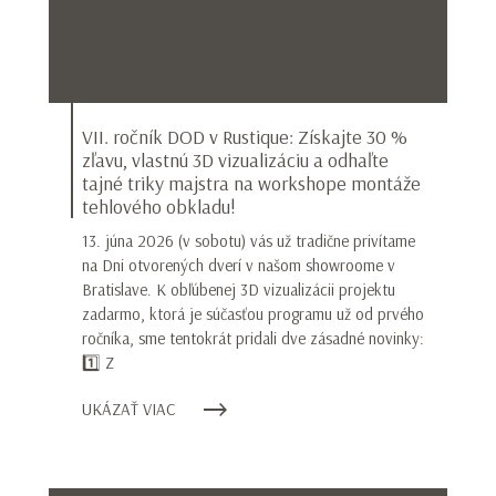
VII. ročník DOD v Rustique: Získajte 30 %
zľavu, vlastnú 3D vizualizáciu a odhaľte
tajné triky majstra na workshope montáže
tehlového obkladu!
13. júna 2026 (v sobotu) vás už tradične privítame
na Dni otvorených dverí v našom showroome v
Bratislave. K obľúbenej 3D vizualizácii projektu
zadarmo, ktorá je súčasťou programu už od prvého
ročníka, sme tentokrát pridali dve zásadné novinky:
1️⃣ Z
UKÁZAŤ VIAC