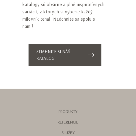
katalógy sú obšírne a plné inšpiratívnych
variácií, z ktorých si vyberie každý
milovník tehál. Nadchnite sa spolu s
nami!
ODOSLAŤ
Táto stránka je chránená službou reCAPTCHA a
STIAHNITE SI NÁŠ
platia
Zásady ochrany osobných údajov
a
KATALÓG!
Podmienky používania
služby Google.
PRODUKTY
REFERENCIE
SLUŽBY