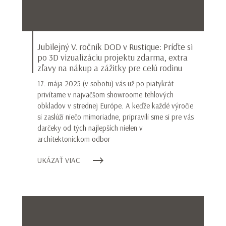
Jubilejný V. ročník DOD v Rustique: Príďte si
po 3D vizualizáciu projektu zdarma, extra
zľavy na nákup a zážitky pre celú rodinu
17. mája 2025 (v sobotu) vás už po piatykrát
privítame v najväčšom showroome tehlových
obkladov v strednej Európe. A keďže každé výročie
si zaslúži niečo mimoriadne, pripravili sme si pre vás
darčeky od tých najlepších nielen v
architektonickom odbor
UKÁZAŤ VIAC