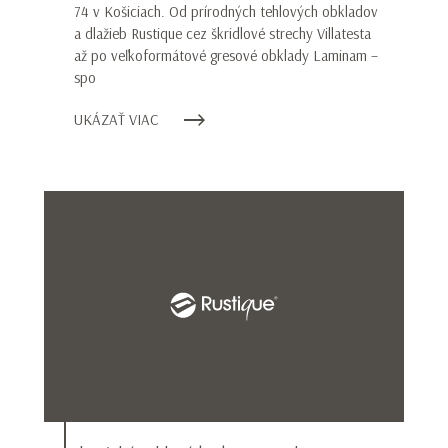
74 v Košiciach. Od prírodných tehlových obkladov
a dlažieb Rustique cez škridlové strechy Villatesta
až po veľkoformátové gresové obklady Laminam –
spo
UKÁZAŤ VIAC