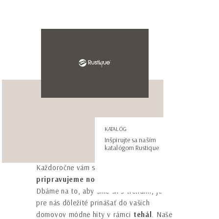
Meno*
Priezvisko*
E-mail adresa*
Telefónne číslo*
Vezmite si inšpiráciu so
KATALÓG
Inšpirujte sa naším
sebou! Stiahnite si katalóg!
katalógom Rustique
* Súhlasím so spracovaním mojich osobných
Každoročne vám s radosťou a nadšením
údajov podľa vyhlásenia o
ochrane osobných
pripravujeme nový katalóg RUSTIQUE
.
údajov
.
Dbáme na to, aby sme šli s trendmi, je
pre nás dôležité prinášať do vašich
Prihlásim sa na odoberanie newslettrov
domovov módne hity v rámci
tehál
. Naše