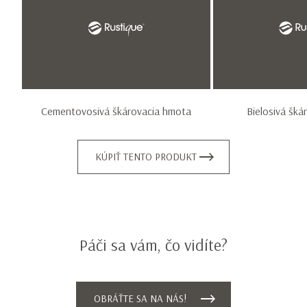
of
2
Cementovosivá škárovacia hmota
Bielosivá šká
KÚPIŤ TENTO PRODUKT
Páči sa vám, čo vidíte?
OBRÁŤTE SA NA NÁS!