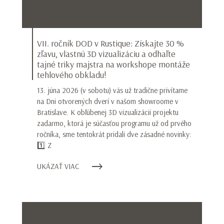
VII. ročník DOD v Rustique: Získajte 30 %
zľavu, vlastnú 3D vizualizáciu a odhaľte
tajné triky majstra na workshope montáže
tehlového obkladu!
13. júna 2026 (v sobotu) vás už tradične privítame
na Dni otvorených dverí v našom showroome v
Bratislave. K obľúbenej 3D vizualizácii projektu
zadarmo, ktorá je súčasťou programu už od prvého
ročníka, sme tentokrát pridali dve zásadné novinky:
1️⃣ Z
UKÁZAŤ VIAC