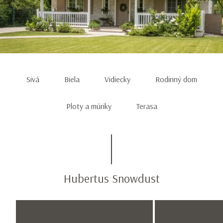
Item
1
Sivá
Biela
Vidiecky
Rodinný dom
of
10
Ploty a múriky
Terasa
Hubertus Snowdust
Item
1