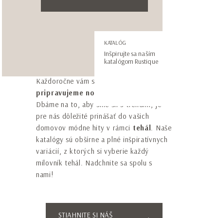
Telefónne číslo*
Vezmite si inšpiráciu so
KATALÓG
Inšpirujte sa naším
sebou! Stiahnite si katalóg!
katalógom Rustique
* Súhlasím so spracovaním mojich osobných
Každoročne vám s radosťou a nadšením
údajov podľa vyhlásenia o
ochrane osobných
pripravujeme nový katalóg RUSTIQUE
.
údajov
.
Dbáme na to, aby sme šli s trendmi, je
pre nás dôležité prinášať do vašich
Prihlásim sa na odoberanie newslettrov
domovov módne hity v rámci
tehál
. Naše
katalógy sú obšírne a plné inšpiratívnych
variácií, z ktorých si vyberie každý
milovník tehál. Nadchnite sa spolu s
nami!
ODOSLAŤ
Táto stránka je chránená službou reCAPTCHA a
STIAHNITE SI NÁŠ