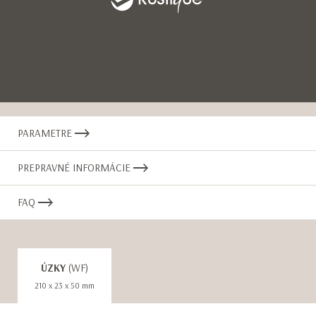
Item
1
PARAMETRE
of
35
PREPRAVNÉ INFORMÁCIE
FAQ
ÚZKY
(WF)
210 x 23 x 50 mm