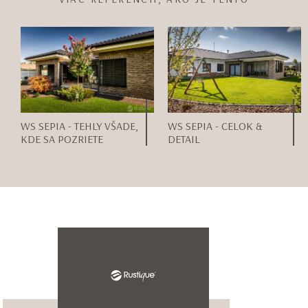
WS SEPIA - TEHLY VŠADE,
WS SEPIA - CELOK &
KDE SA POZRIETE
DETAIL
Item
1
of
Meno*
2
Priezvisko*
E-mail adresa*