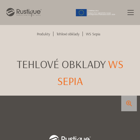
Produkty
Tehlové obklady
WS Sepia
TEHLOVÉ OBKLADY
WS
SEPIA