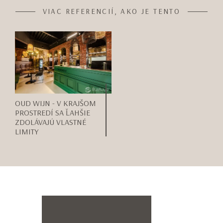
VIAC REFERENCIÍ, AKO JE TENTO
OUD WIJN - V KRAJŠOM
PROSTREDÍ SA ĽAHŠIE
ZDOLÁVAJÚ VLASTNÉ
LIMITY
Item
1
of
Meno*
1
Priezvisko*