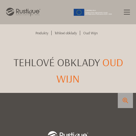
Produkty
Tehlové obklady
Oud Wijn
TEHLOVÉ OBKLADY
OUD
WIJN