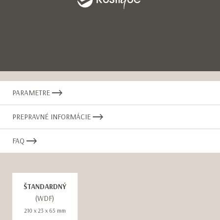
Item
1
PARAMETRE
of
12
PREPRAVNÉ INFORMÁCIE
FAQ
ŠTANDARDNÝ
(WDF)
210 x 23 x 65 mm