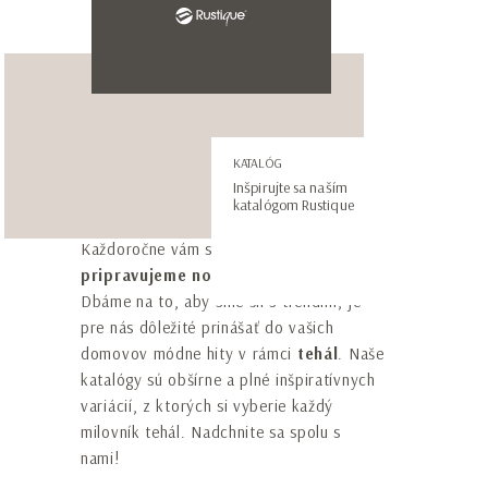
E-mail adresa*
Telefónne číslo*
Vezmite si inšpiráciu so
KATALÓG
Inšpirujte sa naším
sebou! Stiahnite si katalóg!
katalógom Rustique
* Súhlasím so spracovaním mojich osobných
Každoročne vám s radosťou a nadšením
údajov podľa vyhlásenia o
ochrane osobných
pripravujeme nový katalóg RUSTIQUE
.
údajov
.
Dbáme na to, aby sme šli s trendmi, je
pre nás dôležité prinášať do vašich
Prihlásim sa na odoberanie newslettrov
domovov módne hity v rámci
tehál
. Naše
katalógy sú obšírne a plné inšpiratívnych
variácií, z ktorých si vyberie každý
milovník tehál. Nadchnite sa spolu s
nami!
ODOSLAŤ