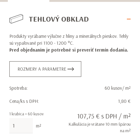
TEHLOVÝ OBKLAD
Produkty vyrábame výlučne z hliny a minerálnych pieskov. Tehly
sú vypaľované pri 1100 - 1200 °C.
Pred objednaním je potrebné si preveriť termín dodania.
ROZMERY A PARAMETRE
Spotreba:
60 kusov/ m²
Cena/ks s DPH:
1,80 €
1 krabica = 60 kusov
107,75 € s DPH / m²
Kalkulácia je vrátane 10 mm špárou
m²
na m²