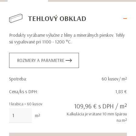
TEHLOVÝ OBKLAD
Produkty vyrábame výlučne z hliny a minerálnych pieskov. Tehly
sú vypaľované pri 1100 - 1200 °C.
ROZMERY A PARAMETRE
Spotreba:
60 kusov/ m²
Cena/ks s DPH:
1,83 €
1 krabica = 60 kusov
109,96 € s DPH / m²
Kalkulácia je vrátane 10 mm špárou
m²
na m²