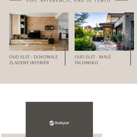
VIAC REFERENCIÍ, AKO JE TENTO
OUD ELST - DOKONALE
OUD ELST - MALÉ
ZLADENÝ INTERIÉR
TALIANSKO
Item
1
of
Meno*
2
Priezvisko*
E-mail adresa*