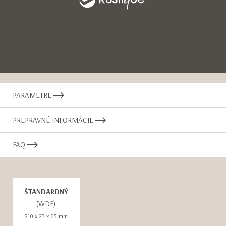
Item
1
PARAMETRE
of
23
PREPRAVNÉ INFORMÁCIE
FAQ
ŠTANDARDNÝ
(WDF)
210 x 23 x 65 mm