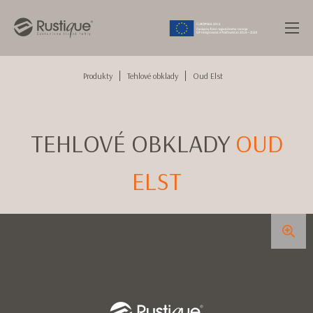
Produkty
Tehlové obklady
Oud Elst
TEHLOVÉ OBKLADY
OUD
ELST