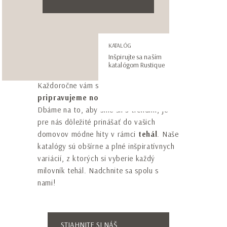
Telefónne číslo*
Vezmite si inšpiráciu so
KATALÓG
Inšpirujte sa naším
sebou! Stiahnite si katalóg!
katalógom Rustique
* Súhlasím so spracovaním mojich osobných
Každoročne vám s radosťou a nadšením
údajov podľa vyhlásenia o
ochrane osobných
pripravujeme nový katalóg RUSTIQUE
.
údajov
.
Dbáme na to, aby sme šli s trendmi, je
pre nás dôležité prinášať do vašich
Prihlásim sa na odoberanie newslettrov
domovov módne hity v rámci
tehál
. Naše
katalógy sú obšírne a plné inšpiratívnych
variácií, z ktorých si vyberie každý
milovník tehál. Nadchnite sa spolu s
nami!
ODOSLAŤ
Táto stránka je chránená službou reCAPTCHA a
STIAHNITE SI NÁŠ