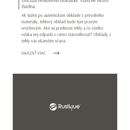
Údržba tehlového obkladu? Vlastne skoro
žiadna.
Ak túžite po autentickom obklade z prírodného
materiálu, tehlový obklad bude tým pravým
orechovým. Aké sú prednosti tehly a čo všetko
vďaka nej odpadá v rámci starostlivosti? Obklady z
tehly vás okamžite očaria.
UKÁZAŤ VIAC