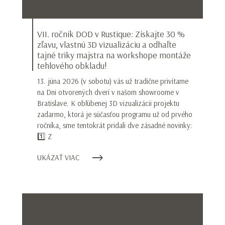
VII. ročník DOD v Rustique: Získajte 30 %
zľavu, vlastnú 3D vizualizáciu a odhaľte
tajné triky majstra na workshope montáže
tehlového obkladu!
13. júna 2026 (v sobotu) vás už tradične privítame
na Dni otvorených dverí v našom showroome v
Bratislave. K obľúbenej 3D vizualizácii projektu
zadarmo, ktorá je súčasťou programu už od prvého
ročníka, sme tentokrát pridali dve zásadné novinky:
1️⃣ Z
UKÁZAŤ VIAC