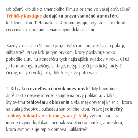
Obložený krb ako z amerického filmu a priamo vo vašej obývačke?
Tehličky Rustique
dodajú tú pravú vianočnú atmosféru
každému krbu. Tieto naše si až priam pýtajú, aby ste ich ozdobili
červenými čižmičkami a vianočnými dekoráciami.
Každý z nás si na Vianoce praje byť s rodinou, v zdraví a pokoji,
súhlasíte? Práve krb je tým prvkom, ktorý poskytuje pokoj,
pohodlie a útulnú atmosféru tých najkrajších sviatkov v roku. Či už
je to moderný, tradičný, vintage, netypický či praktický, biely či
čierny, malý či veľký krb, dôležité je, že patrí vám.
1.
Krb ako rozdeľovací prvok miestnosti?
My hovoríme
áno! Takto riešený interiér zaujme na prvý pohľad aj vďaka
štýlovému
tehlovému obloženiu
a vkusnej drevenej knižnici, ktorá
sa stala pôsobivou súčasťou samotného krbu. Práve
jedinečný
tehlový obklad s efektom „starej“ tehly
vytvoril spolu s
interiérovými doplnkami neopakovateľnú romantiku, atmosféru,
ktorá symbolizuje teplo domova. Súhlasíte?