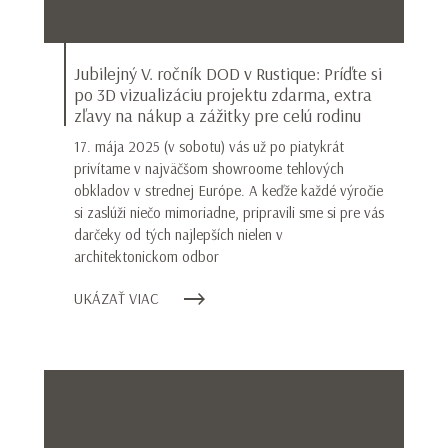
Jubilejný V. ročník DOD v Rustique: Príďte si
po 3D vizualizáciu projektu zdarma, extra
zľavy na nákup a zážitky pre celú rodinu
17. mája 2025 (v sobotu) vás už po piatykrát
privítame v najväčšom showroome tehlových
obkladov v strednej Európe. A keďže každé výročie
si zaslúži niečo mimoriadne, pripravili sme si pre vás
darčeky od tých najlepších nielen v
architektonickom odbor
UKÁZAŤ VIAC