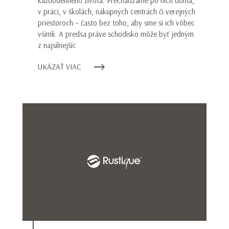
každodenného života. Prechádzame po nich doma,
v práci, v školách, nákupných centrách či verejných
priestoroch – často bez toho, aby sme si ich vôbec
všimli. A predsa práve schodisko môže byť jedným
z najsilnejšíc
UKÁZAŤ VIAC