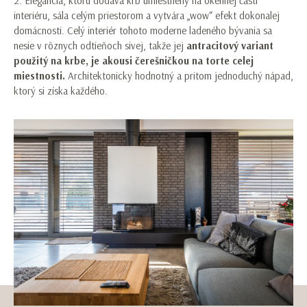
2. Elegancia, ktorú dodáva krb umiestnený na okennej časti
interiéru, sála celým priestorom a vytvára „wow“ efekt dokonalej
domácnosti. Celý interiér tohoto moderne ladeného bývania sa
nesie v rôznych odtieňoch sivej, takže jej
antracitový variant
použitý na krbe, je akousi čerešničkou na torte celej
miestnosti.
Architektonicky hodnotný a pritom jednoduchý nápad,
ktorý si získa každého.