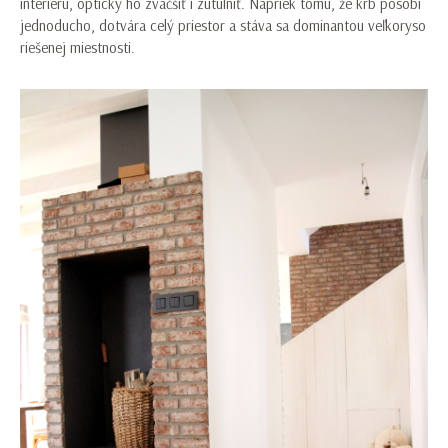
interiéru, opticky ho zväčšiť i zútulniť. Napriek tomu, že krb pôsobí
jednoducho, dotvára celý priestor a stáva sa dominantou veľkoryso
riešenej miestnosti.