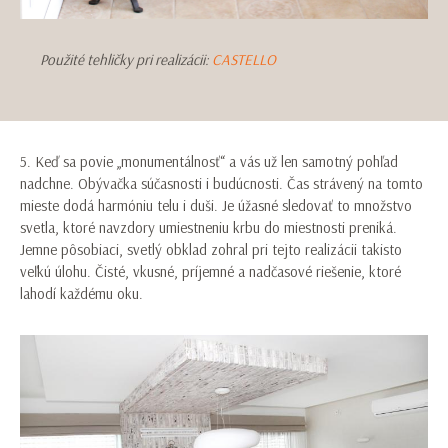
Použité tehličky pri realizácii:
CASTELLO
5. Keď sa povie „monumentálnosť“ a vás už len samotný pohľad
nadchne. Obývačka súčasnosti i budúcnosti. Čas strávený na tomto
mieste dodá harmóniu telu i duši. Je úžasné sledovať to množstvo
svetla, ktoré navzdory umiestneniu krbu do miestnosti preniká.
Jemne pôsobiaci, svetlý obklad zohral pri tejto realizácii takisto
veľkú úlohu. Čisté, vkusné, príjemné a nadčasové riešenie, ktoré
lahodí každému oku.