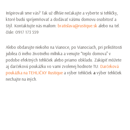
Inšpirovali sme vás? Tak už dlhšie nečakajte a vyberte si tehličky,
ktoré budú spríjemňovať a dodávať vášmu domovu osobitosť a
štýl. Kontaktujte nás mailom:
bratislava@rustique.sk
alebo na tel.
čísle: 0917 173 559
Alebo obdarujte niekoho na Vianoce, po Vianociach, pri príležitosti
jubilea či iného životného míľnika a venujte “teplo domova” v
podobe efektných tehličiek alebo priamo obkladu. Zakúpiť môžete
aj darčekovú poukážku vo vami zvolenej hodnote TU:
Darčeková
poukážka na TEHLIČKY Rustique
a výber tehličiek
a
výber tehličiek
nechajte na iných.