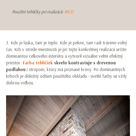
Použité tehličky pri realizácii:
PICO
3. Kde je láska, tam je teplo. Kde je pekne, tam radi trávime voľný
čas. Krb v strede miestnosti je pri tejto konkrétnej realizácii určite
dominantou celkového interiéru a vytvoril vizuálne veľmi efektný
priestor.
Farba tehličiek
skvelo kontrastuje s drevenou
podlahou
i stropom, ktorý má priznané krovy. Pri dominantných
krboch je dôležitý odtieň použitého obkladu - svetlé farby sú vždy
dobrou voľbou.