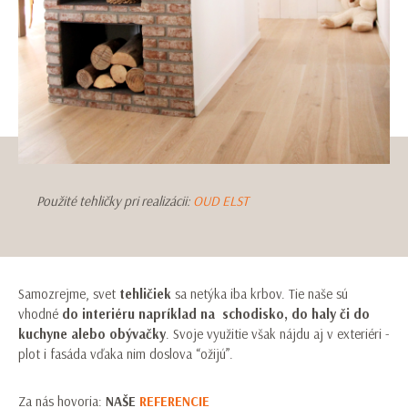
Použité tehličky pri realizácii:
OUD ELST
Samozrejme, svet
tehličiek
sa netýka iba krbov. Tie naše sú
vhodné
do interiéru napríklad na schodisko, do haly či do
kuchyne alebo obývačky
. Svoje využitie však nájdu aj v exteriéri -
plot i fasáda vďaka nim doslova “ožijú”.
Za nás hovoria:
NAŠE
REFERENCIE