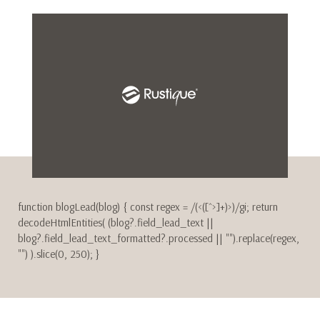
function blogLead(blog) { const regex = /(<([^>]+)>)/gi; return
decodeHtmlEntities( (blog?.field_lead_text ||
blog?.field_lead_text_formatted?.processed || "").replace(regex,
"") ).slice(0, 250); }